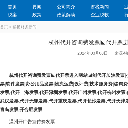
首页
要闻
公司简介
财税新闻
税案
政策
政策解读
企业税收
首页
>
锦扬财务新闻
杭州代开咨询费发票◣代开票
2024年03月08日
来源-
杭州代开咨询费发票◣代开票进入网站◢能代开加油发票|小
票|软件发票|办公用品发票|物流运费|设计费|技术服务费|咨询费|
发票,代开上海发票,代开深圳发票,代开广州发票,代开杭州发票,
武汉发票,代开无锡发票,代开重庆发票,代开长沙发票,代开天津发
青岛发票,开合肥发票
温州开广告宣传费发票