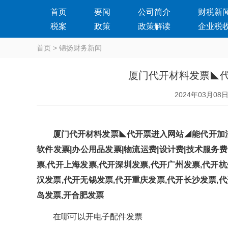
首页
要闻
公司简介
财税新
税案
政策
政策解读
企业税
首页
>
锦扬财务新闻
厦门代开材料发票◣
2024年03月08
厦门代开材料发票◣代开票进入网站◢能代开加油发
软件发票|办公用品发票|物流运费|设计费|技术服务费|
票,代开上海发票,代开深圳发票,代开广州发票,代开杭
汉发票,代开无锡发票,代开重庆发票,代开长沙发票,代
岛发票,开合肥发票
在哪可以开电子配件发票