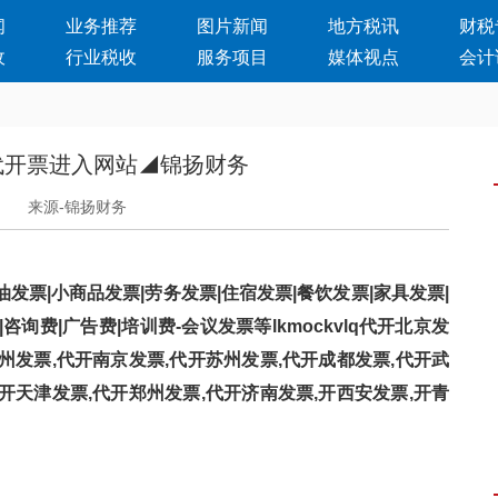
闻
业务推荐
图片新闻
地方税讯
财税
收
行业税收
服务项目
媒体视点
会计
代开票进入网站◢锦扬财务
日
来源-锦扬财务
票|小商品发票|劳务发票|住宿发票|餐饮发票|家具发票|
咨询费|广告费|培训费-会议发票等lkmockvlq代开北京发
州发票,代开南京发票,代开苏州发票,代开成都发票,代开武
开天津发票,代开郑州发票,代开济南发票,开西安发票,开青