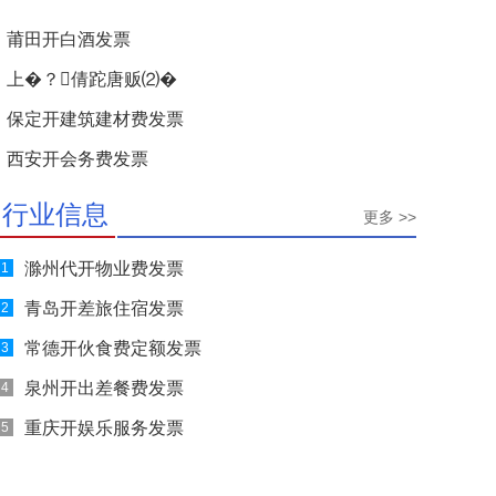
莆田开白酒发票
上�？倩跎唐贩⑵�
保定开建筑建材费发票
西安开会务费发票
行业信息
更多 >>
滁州代开物业费发票
1
青岛开差旅住宿发票
2
常德开伙食费定额发票
3
泉州开出差餐费发票
4
重庆开娱乐服务发票
5