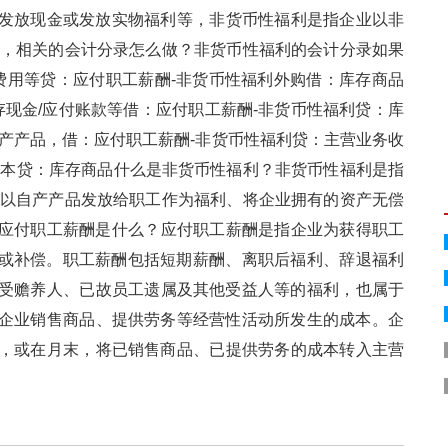
，如发放现金或发放实物福利等，非货币性福利是指企业以非
，相关的会计分录怎么做？非货币性福利的会计分录如果
制造费用等贷：应付职工薪酬-非货币性福利外购借：库存商品
金/应付账款等借：应付职工薪酬-非货币性福利贷：库
，借：应付职工薪酬-非货币性福利贷：主营业务收
贷：库存商品什么是非货币性福利？非货币性福利是指
自产产品发放给职工作为福利、将企业拥有的资产无偿
。应付职工薪酬是什么？应付职工薪酬是指企业为获得职工
。职工薪酬包括短期薪酬、离职后福利、辞退福利
、受赡养人、已故员工遗属及其他受益人等的福利，也属于
指企业销售商品、提供劳务等经营性活动所发生的成本。企
，或在月末，将已销售商品、已提供劳务的成本转入主营