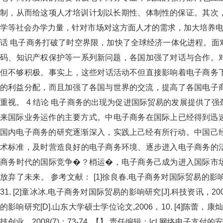
制，从而给这项人才培训计划以长期性、体制性的保证。其次
学等社会办学力量，针对市场对这方面人才的需求，加大培养电子
话 电子商务打破了时空界限，加快了全球经济一体化进程。面
码、知识产权保护等一系列新问题，各国加强了对话与合作
但不够积极。事实上，这些对话活动不但直接影响着电子商务下
的利益分配，而且加强了各国与世界的交流，提高了各国电子商
重视。 4 结论 电子商务的出现为促进国际贸易的发展提供了强劲动
来国际业务运作的主要方式。中电子商务在国际上已经得到迅速发
国内电子商务的研究逐渐深入，实践上己经有所行动。中国己经开始
术标准，及时营造良好的电子商务环境、逐步进入电子商务的活动
商务时代的国际竞争�？梢运�，电子商务己成为进入国
放弃了未来。 参考文献： [1]徐良春.电子商务对国际贸易的影响与我国
31. [2]童冰冰.电子商务对国际贸易的影响研究[J].科技资讯，2006(5
的影响研究[D].山东大学硕士学位论文,2006，10. [4]陈蕾
技创业，2008(7)：73-74. 【】 责任编辑：lcl 网络电