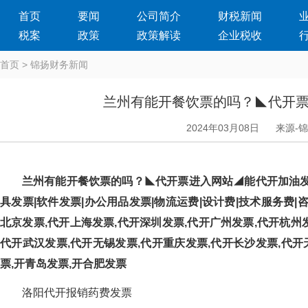
首页
要闻
公司简介
财税新闻
税案
政策
政策解读
企业税收
首页
>
锦扬财务新闻
兰州有能开餐饮票的吗？◣代
2024年03月08日
来源-
兰州有能开餐饮票的吗？◣代开票进入网站◢能代开加油发
具发票|软件发票|办公用品发票|物流运费|设计费|技术服务费|咨询
北京发票,代开上海发票,代开深圳发票,代开广州发票,代开杭州发
代开武汉发票,代开无锡发票,代开重庆发票,代开长沙发票,代开
票,开青岛发票,开合肥发票
洛阳代开报销药费发票