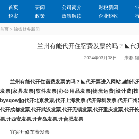
首页
要闻
公司简介
财税新闻
税案
政策
政策解读
企业税收
首页
>
锦扬财务新闻
兰州有能代开住宿费发票的吗？
2024年03月08日
来源-
兰州有能代开住宿费发票的吗？◣代开票进入网站◢能代
发票|家具发票|软件发票|办公用品发票|物流运费|设计费|
bysqowjjg代开北京发票,代开上海发票,代开深圳发票,代开广
代开成都发票,代开武汉发票,代开无锡发票,代开重庆发票,代开长
票,开西安发票,开青岛发票,开合肥发票
宜宾开修车费发票